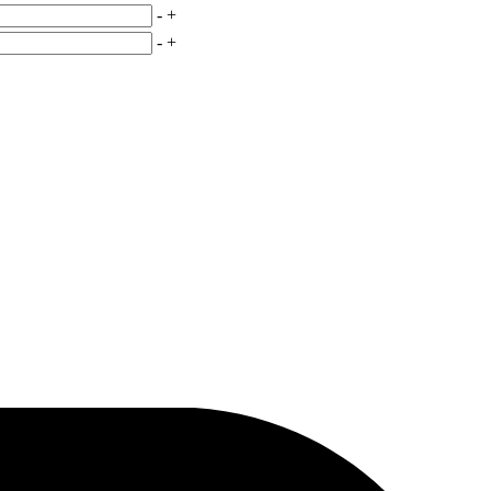
-
+
-
+