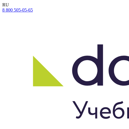
RU
8 800
505-05-65