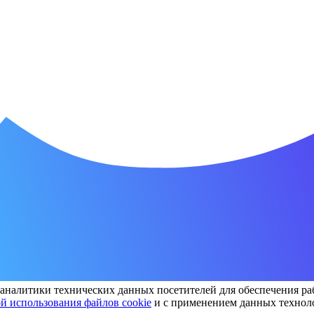
т-аналитики технических данных посетителей для обеспечения р
й использования файлов cookie
и с применением данных техноло